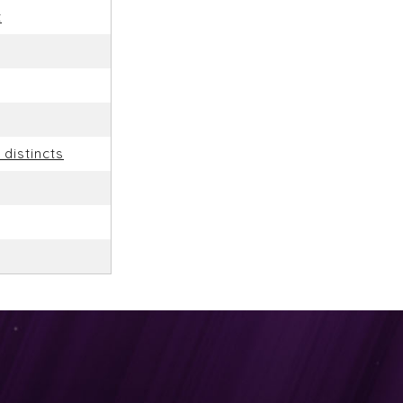
t
distincts