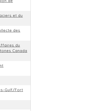
gion de
aciers et du
ollecte des
ffaires du
htones Canada
nt
es-Gulf/Fort