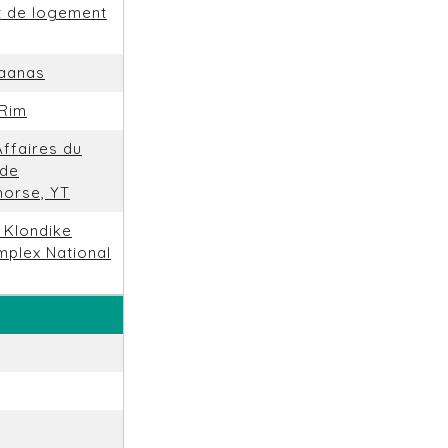
t de logement
Haanas
 Rim
ffaires du
 de
orse, YT
 Klondike
mplex National