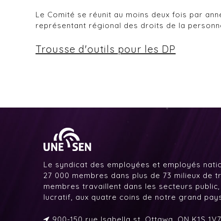
Le Comité se réunit au moins deux fois par ann
représentant régional des droits de la personn
Trousse d'outils pour les DP
Le syndicat des employées et employés nati
27 000 membres dans plus de 73 milieux de tr
membres travaillent dans les secteurs public,
lucratif, aux quatre coins de notre grand pa
900-150 rue Isabella st. Ottawa, ON K1S 1V