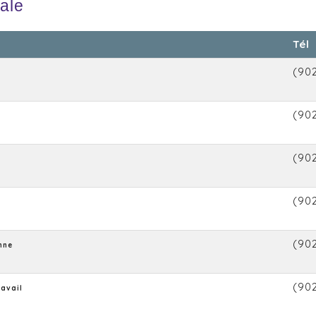
cale
Tél
(90
(90
(90
(90
(90
nne
(90
ravail