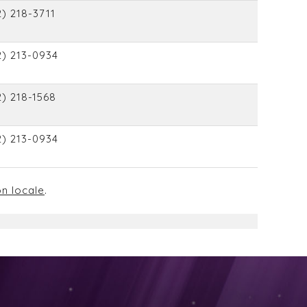
) 218-3711
2) 213-0934
) 218-1568
2) 213-0934
on locale
.