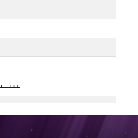
on locale
.