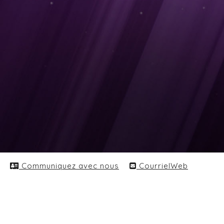
Communiquez avec nous
CourrielWeb